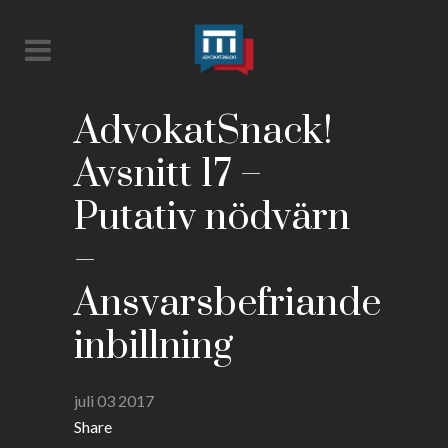
AdvokatSnack!
Avsnitt 17 –
Putativ nödvärn
–
Ansvarsbefriande
inbillning
juli 03 2017
Share