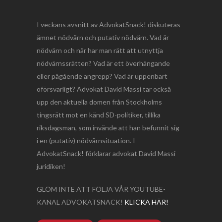
I veckans avsnitt av AdvokatSnack! diskuteras
ämnet nödvärn och putativ nödvärn. Vad är
nödvärn och när har man rätt att utnyttja
nödvärnssrätten? Vad är ett överhängande
eller pågående angrepp? Vad är uppenbart
oförsvarligt? Advokat David Massi tar också
upp den aktuella domen från Stockholms
tingsrätt mot en känd SD-politiker, tillika
riksdagsman, som invände att han befunnit sig
i en (putativ) nödvärnsituation. I
AdvokatSnack! förklarar advokat David Massi
juridiken!
GLÖM INTE ATT FÖLJA VÅR YOUTUBE-
KANAL ADVOKATSNACK!
KLICKA HÄR!