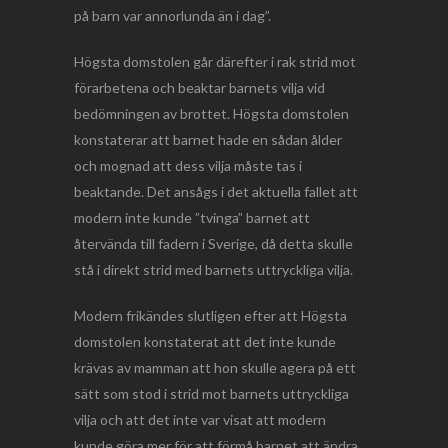
på barn var annorlunda än i dag”.
Högsta domstolen går därefter i rak strid mot
förarbetena och beaktar barnets vilja vid
bedömningen av brottet. Högsta domstolen
konstaterar att barnet hade en sådan ålder
och mognad att dess vilja måste tas i
beaktande. Det ansågs i det aktuella fallet att
modern inte kunde ”tvinga” barnet att
återvända till fadern i Sverige, då detta skulle
stå i direkt strid med barnets uttryckliga vilja.
Modern frikändes slutligen efter att Högsta
domstolen konstaterat att det inte kunde
krävas av mamman att hon skulle agera på ett
sätt som stod i strid mot barnets uttryckliga
vilja och att det inte var visat att modern
kunde göra mer för att förmå barnet att ändra