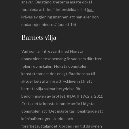
ansvar. Omständigheterna måste också
föranleda att det i det enskilda fallet
kan
krävas av gärningsmannen
att han eller hon
undanröjer hindret.” (punkt 15)
Barnets vilja
Vad som är intressant med Högsta
domstolens resonemang är vad som därefter
följer i domskälen. Högsta domstolen
konstaterar att det enligt förarbetena till
aktuell lagstiftning uttryckligen står att
barnets vilja saknar betydelse för
bedömningen av brottet. (NJA II 1962 s. 201).
Trots detta konstaterande anför Högsta
domstolen att ”Det måste tas i beaktande att
kriminaliseringen skedde och
förarbetsuttalandet gjordes i en tid då synen