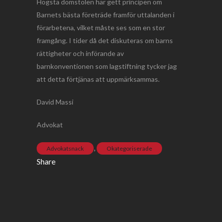
Högsta domstolen har gett principen om
Barnets bästa företräde framför uttalanden i
förarbetena, vilket måste ses som en stor
framgång. I tider då det diskuteras om barns
rättigheter och införande av
barnkonventionen som lagstiftning tycker jag
att detta förtjänas att uppmärksammas.
David Massi
Advokat
,
Advokatsnack
Okategoriserade
Share