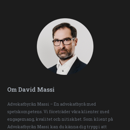
Om David Massi
Advokatbyrån Massi – En advokatbyrå med
spetskompetens. Vi företräder våra klienter med
engagemang, kvalitet och nitiskhet. Som klient på
Advokatbyrån Massi kan du känna dig trygg i att