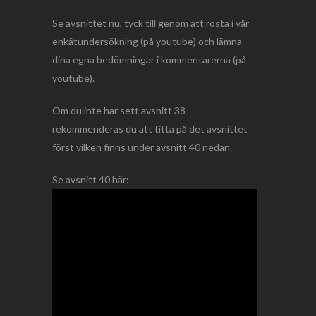
Se avsnittet nu, tyck till genom att rösta i vår
enkätundersökning (på youtube) och lämna
dina egna bedömningar i kommentarerna (på
youtube).
Om du inte har sett avsnitt 38
rekommenderas du att titta på det avsnittet
först vilken finns under avsnitt 40 nedan.
Se avsnitt 40 här: