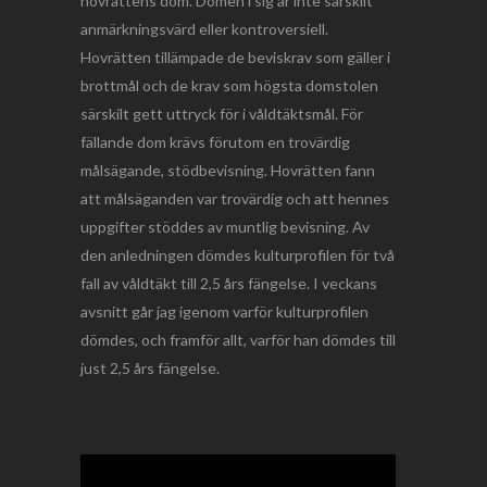
hovrättens dom. Domen i sig är inte särskilt
anmärkningsvärd eller kontroversiell.
Hovrätten tillämpade de beviskrav som gäller i
brottmål och de krav som högsta domstolen
särskilt gett uttryck för i våldtäktsmål. För
fällande dom krävs förutom en trovärdig
målsägande, stödbevisning. Hovrätten fann
att målsäganden var trovärdig och att hennes
uppgifter stöddes av muntlig bevisning. Av
den anledningen dömdes kulturprofilen för två
fall av våldtäkt till 2,5 års fängelse. I veckans
avsnitt går jag igenom varför kulturprofilen
dömdes, och framför allt, varför han dömdes till
just 2,5 års fängelse.