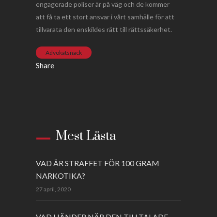
engagerade poliser är på väg och de kommer
att få ta ett stort ansvar i vårt samhälle för att
tillvarata den enskildes rätt till rättssäkerhet.
Advokatsnack
Share
Mest Lästa
VAD ÄR STRAFFET FÖR 100 GRAM
NARKOTIKA?
27 april, 2020
VAD HÄNDER NÄR DEN TILLTALADE