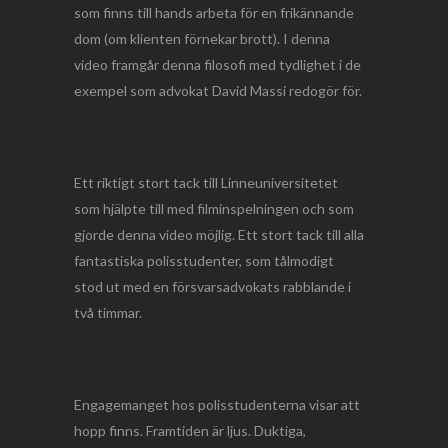
som finns till hands arbeta för en frikännande
dom (om klienten förnekar brott). I denna
video framgår denna filosofi med tydlighet i de
exempel som advokat David Massi redogör för.
Ett riktigt stort tack till Linneuniversitetet
som hjälpte till med filminspelningen och som
gjorde denna video möjlig. Ett stort tack till alla
fantastiska polisstudenter, som tålmodigt
stod ut med en försvarsadvokats rabblande i
två timmar.
Engagemanget hos polisstudenterna visar att
hopp finns. Framtiden är ljus. Duktiga,