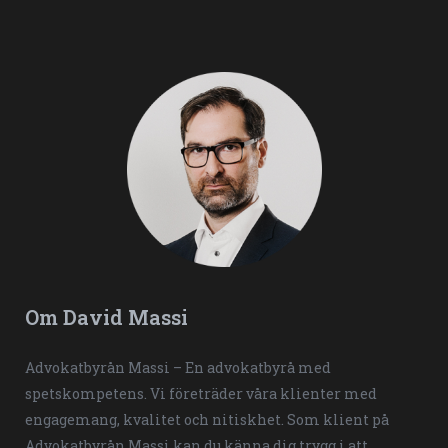
Om David Massi
Advokatbyrån Massi – En advokatbyrå med
spetskompetens. Vi företräder våra klienter med
engagemang, kvalitet och nitiskhet. Som klient på
Advokatbyrån Massi kan du känna dig trygg i att