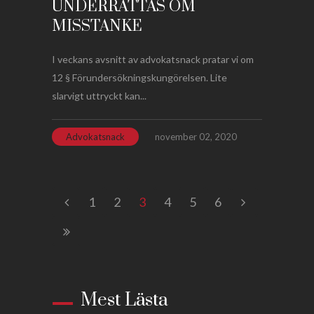
UNDERRÄTTAS OM
MISSTANKE
I veckans avsnitt av advokatsnack pratar vi om
12 § Förundersökningskungörelsen. Lite
slarvigt uttryckt kan...
Advokatsnack
november 02, 2020
1
2
3
4
5
6
Mest Lästa