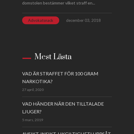
domstolen bestämmer vilket straff en...
Advokatsnack
december 03, 2018
Mest Lästa
VAD ÄR STRAFFET FÖR 100 GRAM
NARKOTIKA?
27 april, 2020
VAD HÄNDER NÄR DEN TILLTALADE
LJUGER?
5 mars, 2019
AVSIKT, INSIKT, LIKGILTIGHET! UPPSÅT