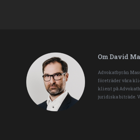
Om David Ma
Advokatbyrån Mass
företräder våra kl
klient på Advokatb
juridiska biträde. 