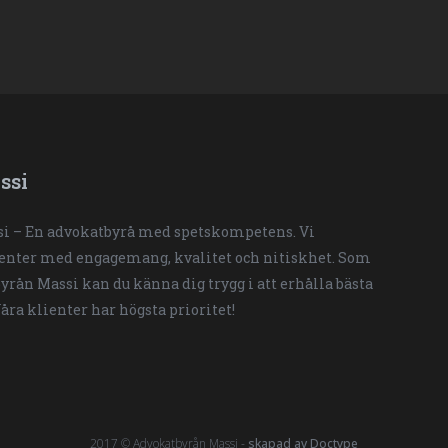
ssi
i – En advokatbyrå med spetskompetens. Vi
ienter med engagemang, kvalitet och nitiskhet. Som
yrån Massi kan du känna dig trygg i att erhålla bästa
Våra klienter har högsta prioritet!
2017 © Advokatbyrån Massi -
skapad av Doctype