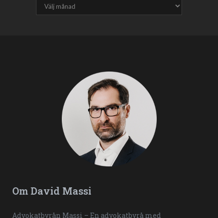
Om David Massi
Advokatbyrån Massi – En advokatbyrå med