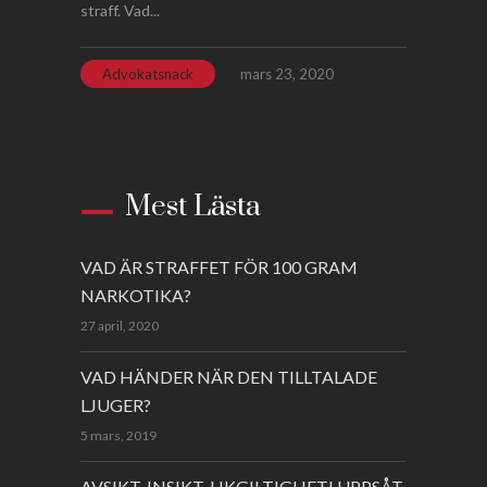
straff. Vad...
Advokatsnack
mars 23, 2020
Mest Lästa
VAD ÄR STRAFFET FÖR 100 GRAM
NARKOTIKA?
27 april, 2020
VAD HÄNDER NÄR DEN TILLTALADE
LJUGER?
5 mars, 2019
AVSIKT, INSIKT, LIKGILTIGHET! UPPSÅT