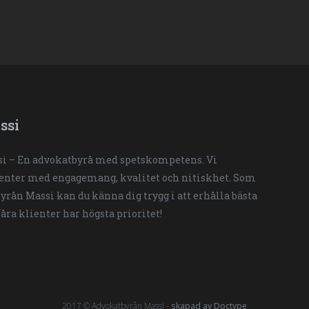
ssi
i – En advokatbyrå med spetskompetens. Vi
ienter med engagemang, kvalitet och nitiskhet. Som
yrån Massi kan du känna dig trygg i att erhålla bästa
Våra klienter har högsta prioritet!
2017 © Advokatbyrån Massi -
skapad av Doctype