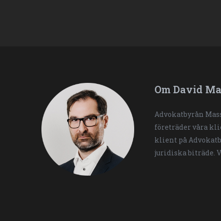
Om David Ma
Advokatbyrån Mass
företräder våra kl
klient på Advokatb
juridiska biträde. 