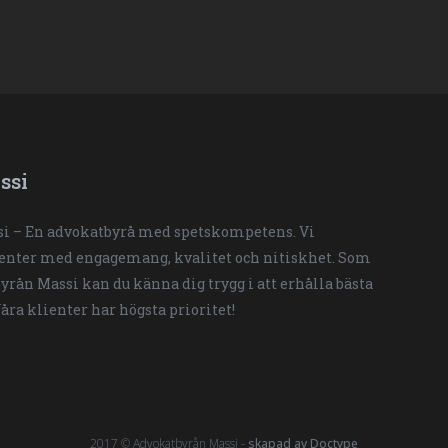
ssi
i – En advokatbyrå med spetskompetens. Vi
ienter med engagemang, kvalitet och nitiskhet. Som
yrån Massi kan du känna dig trygg i att erhålla bästa
Våra klienter har högsta prioritet!
2017 © Advokatbyrån Massi -
skapad av Doctype