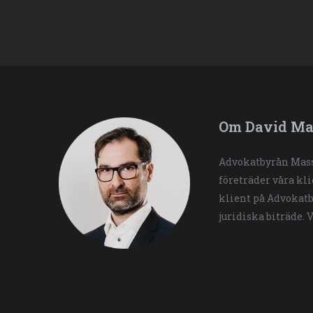
Om David Ma
Advokatbyrån Mass
företräder våra kl
klient på Advokatb
juridiska biträde. 