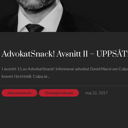
AdvokatSnack! Avsnitt 11 – UPPSÅT
I avsnitt 11 av AdvokatSnack! informerar advokat David Massi om Culp
kravet i brottmål. Culpa är...
,
Advokatsnack
Okategoriserade
maj 22, 2017