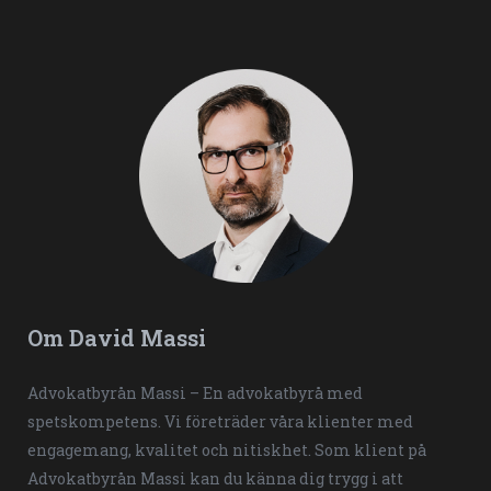
Om David Massi
Advokatbyrån Massi – En advokatbyrå med
spetskompetens. Vi företräder våra klienter med
engagemang, kvalitet och nitiskhet. Som klient på
Advokatbyrån Massi kan du känna dig trygg i att