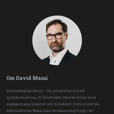
Om David Massi
Advokatbyrån Massi – En advokatbyrå med
spetskompetens. Vi företräder våra klienter med
engagemang, kvalitet och nitiskhet. Som klient på
Advokatbyrån Massi kan du känna dig trygg i att