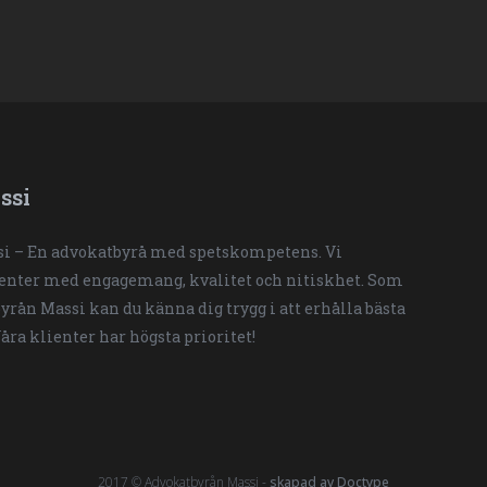
ssi
i – En advokatbyrå med spetskompetens. Vi
ienter med engagemang, kvalitet och nitiskhet. Som
yrån Massi kan du känna dig trygg i att erhålla bästa
Våra klienter har högsta prioritet!
2017 © Advokatbyrån Massi -
skapad av Doctype