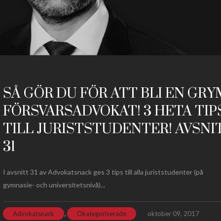
SÅ GÖR DU FÖR ATT BLI EN GRY
FÖRSVARSADVOKAT! 3 HETA TIP
TILL JURISTSTUDENTER! AVSNI
31
I avsnitt 31 av Advokatsnack ges 3 tips till alla juriststudenter (på
gymnasie- och universitetsnivå)...
,
Advokatsnack
Okategoriserade
oktober 09, 2017