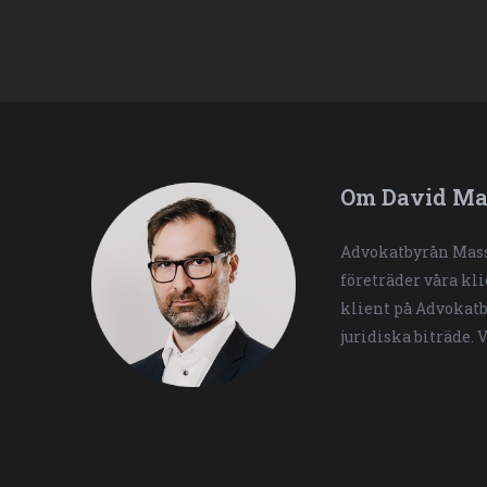
Om David Ma
Advokatbyrån Mass
företräder våra kl
klient på Advokatb
juridiska biträde. 