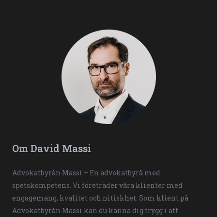
Om David Massi
Advokatbyrån Massi – En advokatbyrå med
spetskompetens. Vi företräder våra klienter med
engagemang, kvalitet och nitiskhet. Som klient på
Advokatbyrån Massi kan du känna dig trygg i att