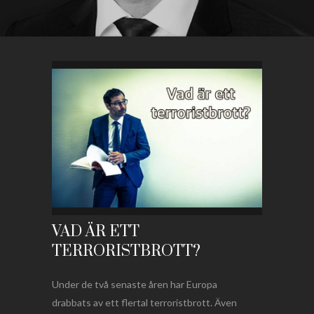
VAD ÄR ETT
TERRORISTBROTT?
Under de två senaste åren har Europa
drabbats av ett flertal terroristbrott. Även