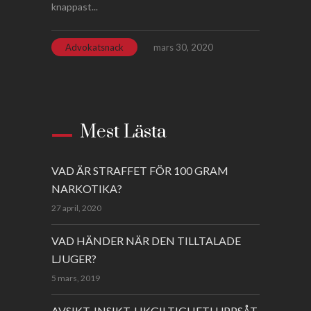
knappast...
Advokatsnack
mars 30, 2020
Mest Lästa
VAD ÄR STRAFFET FÖR 100 GRAM
NARKOTIKA?
27 april, 2020
VAD HÄNDER NÄR DEN TILLTALADE
LJUGER?
5 mars, 2019
AVSIKT, INSIKT, LIKGILTIGHET! UPPSÅT