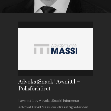
AdvokatSnack!-Avsnitt 1 –
Polisförhöret
I avsnitt 1 av AdvokatSnack! informerar
Advokat David Massi om vilka rättigheter den