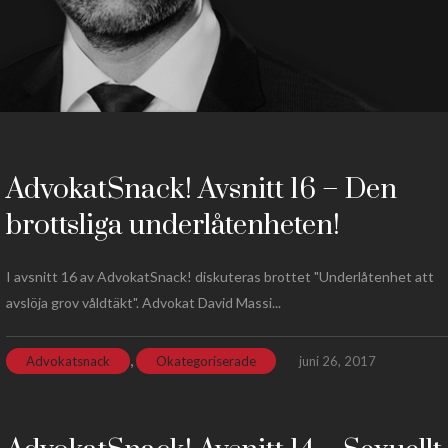
AdvokatSnack! Avsnitt 16 – Den
brottsliga underlåtenheten!
I avsnitt 16 av AdvokatSnack! diskuteras brottet "Underlåtenhet att
avslöja grov våldtäkt". Advokat David Massi...
,
Advokatsnack
Okategoriserade
juni 26, 2017