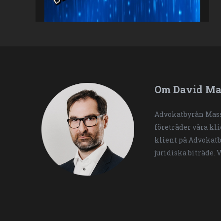
Om David Ma
Advokatbyrån Mass
företräder våra kl
klient på Advokatb
juridiska biträde. 