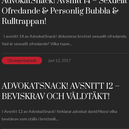
AdvokatSnack! Avsnitt 14 – Sexuellt
Ofredande & Personlig Bubbla &
Rulltrappan!
I avsnitt 14 av AdvokatSnack! diskuteras brottet sexuellt ofredande.
Vad är sexuellt ofredande? Vilka typer...
Okategoriserade
juni 12, 2017
ADVOKATSNACK! AVSNITT 12 –
BEVISKRAV OCH VÅLDTÄKT!
I Avsnitt 12 av AdvokatSnack! förklarar advokat david Massi vilka
beviskrav som ställs i brottmål....