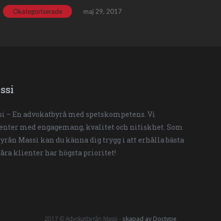
Okategoriserade
maj 29, 2017
ssi
i – En advokatbyrå med spetskompetens. Vi
ienter med engagemang, kvalitet och nitiskhet. Som
yrån Massi kan du känna dig trygg i att erhålla bästa
Våra klienter har högsta prioritet!
2017 © Advokatbyrån Massi -
skapad av Doctype