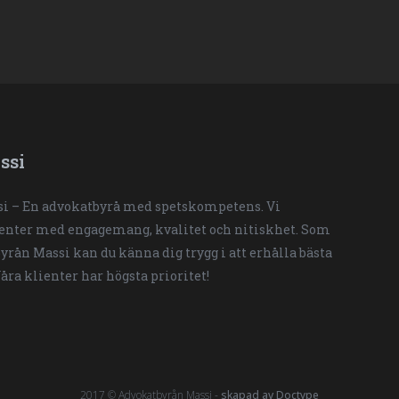
ssi
i – En advokatbyrå med spetskompetens. Vi
ienter med engagemang, kvalitet och nitiskhet. Som
yrån Massi kan du känna dig trygg i att erhålla bästa
Våra klienter har högsta prioritet!
2017 © Advokatbyrån Massi -
skapad av Doctype