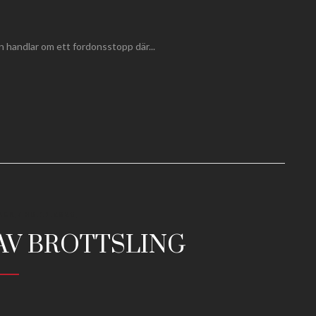
n handlar om ett fordonsstopp där...
ACK
/ 30.11.2020
AV BROTTSLING