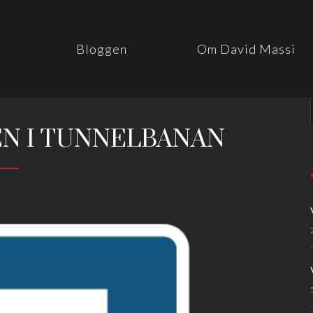
Bloggen
Om David Massi
ACK
/ 14.12.2020
N I TUNNELBANAN